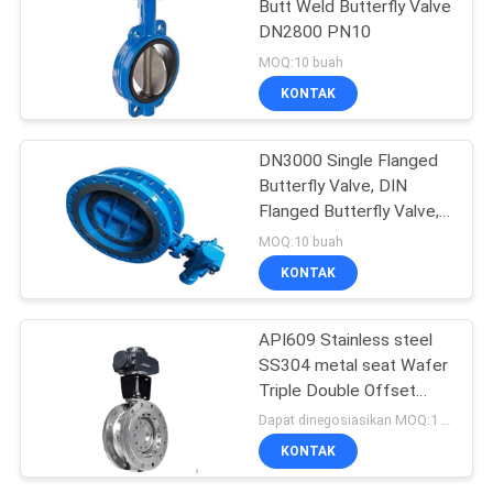
Butt Weld Butterfly Valve
DN2800 PN10
MOQ:10 buah
KONTAK
DN3000 Single Flanged
Butterfly Valve, DIN
Flanged Butterfly Valve,
15.2MPa Ductile Iron
MOQ:10 buah
Butterfly Valve
KONTAK
API609 Stainless steel
SS304 metal seat Wafer
Triple Double Offset
Eccentric Butterfly Valve
Dapat dinegosiasikan MOQ:1 buah
KONTAK