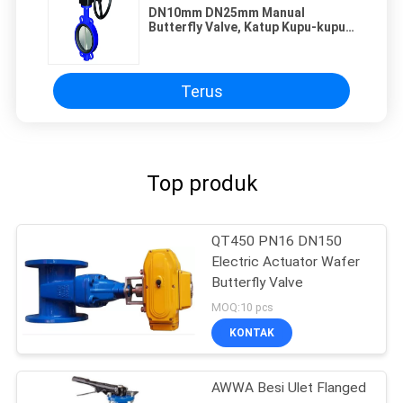
DN10mm DN25mm Manual
Butterfly Valve, Katup Kupu-kupu
Stainless Steel
Terus
Top produk
QT450 PN16 DN150
Electric Actuator Wafer
Butterfly Valve
MOQ:10 pcs
KONTAK
AWWA Besi Ulet Flanged