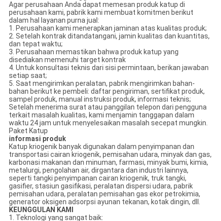
Agar perusahaan Anda dapat memesan produk katup di
perusahaan kami, pabrik kami membuat komitmen berikut
dalam hal layanan purna jual:
1. Perusahaan kami menerapkan jaminan atas kualitas produk;
2. Setelah kontrak ditandatangani, jamin kualitas dan kuantitas,
dan tepat waktu;
3. Perusahaan memastikan bahwa produk katup yang
disediakan memenuhi target kontrak
4. Untuk konsultasi teknis dari sisi permintaan, berikan jawaban
setiap saat;
5. Saat mengirimkan peralatan, pabrik mengirimkan bahan-
bahan berikut ke pembeli: daftar pengiriman, sertifikat produk,
sampel produk, manual instruksi produk, informasi teknis;
Setelah menerima surat atau panggilan telepon dari pengguna
terkait masalah kualitas, kami menjamin tanggapan dalam
waktu 24 jam untuk menyelesaikan masalah secepat mungkin.
Paket Katup
informasi produk
Katup kriogenik banyak digunakan dalam penyimpanan dan
transportasi cairan kriogenik, pemisahan udara, minyak dan gas,
karbonasi makanan dan minuman, farmasi, minyak bumi, kimia,
metalurgi, pengolahan air, dirgantara dan industri lainnya,
seperti tangki penyimpanan cairan kriogenik, truk tangki,
gasifier, stasiun gasifikasi, peralatan dispersi udara, pabrik
pemisahan udara, peralatan pemisahan gas ekor petrokimia,
generator oksigen adsorpsi ayunan tekanan, kotak dingin, dll.
KEUNGGULAN KAMI
1. Teknologi yang sangat baik: