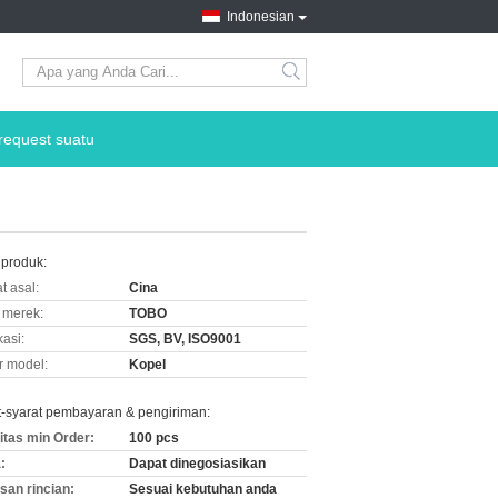
Indonesian
request suatu
 produk:
t asal:
Cina
merek:
TOBO
kasi:
SGS, BV, ISO9001
 model:
Kopel
t-syarat pembayaran & pengiriman:
itas min Order:
100 pcs
:
Dapat dinegosiasikan
an rincian:
Sesuai kebutuhan anda