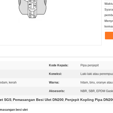
Waktu
Syara
pemb
Meny
kema
Kode Kepala:
Pipa penjepit
Koneksi:
Laki-laki atau perempu
eredam, kerah
Warna:
hitam, biru, oranye at
Aksesoris:
NBR, SBR, EPDM Gasket
et SGS
Pemasangan Besi Ulet DN200
Penjepit Kopling Pipa DN20
,
,
masangan besi ulet