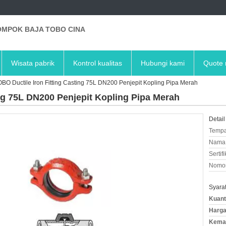
MPOK BAJA TOBO CINA
Wisata pabrik
Kontrol kualitas
Hubungi kami
Quote 
BO Ductile Iron Fitting Casting 75L DN200 Penjepit Kopling Pipa Merah
ng 75L DN200 Penjepit Kopling Pipa Merah
Detail
Tempa
Nama 
Sertifi
Nomor
Syara
Kuant
Harga
Kemas