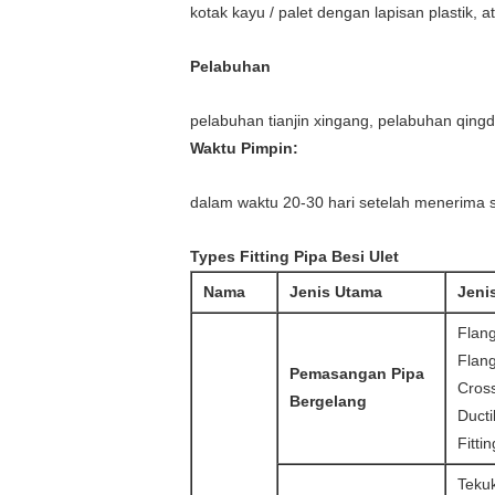
kotak kayu / palet dengan lapisan plastik,
Pelabuhan
pelabuhan tianjin xingang, pelabuhan qin
Waktu Pimpin:
dalam waktu 20-30 hari setelah menerima 
T
ypes Fitting Pipa Besi Ulet
Nama
Jenis Utama
Jenis
Flan
Flang
Pemasangan Pipa
Cross
Bergelang
Ducti
Fittin
Tekuk