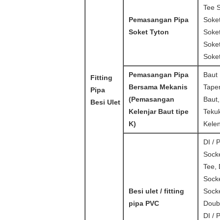
Tee S
Pemasangan Pipa
Soke
Soket Tyton
Soke
Soke
Soke
Pemasangan Pipa
Baut 
Fitting
Bersama Mekanis
Taper
Pipa
(Pemasangan
Baut,
Besi Ulet
Kelenjar Baut tipe
Tekuk
K)
Kelen
DI / 
Socke
Tee, 
Sock
Besi ulet / fitting
Socke
pipa PVC
Doubl
DI / 