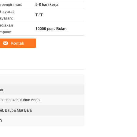
 pengiriman:
5-8 hari kerja
t-syarat
T / T
ayaran:
ediakan
10000 pcs / Bulan
mpuan:
Kontak
an
au sesuai kebutuhan Anda
, Baut & Mur Baja
0