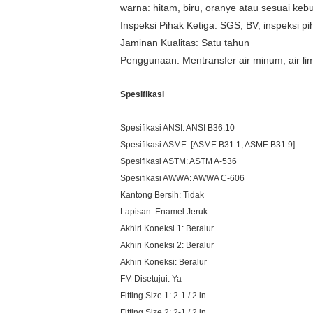
warna: hitam, biru, oranye atau sesuai ke
Inspeksi Pihak Ketiga: SGS, BV, inspeksi pi
Jaminan Kualitas: Satu tahun
Penggunaan: Mentransfer air minum, air lim
Spesifikasi
Spesifikasi ANSI: ANSI B36.10
Spesifikasi ASME: [ASME B31.1, ASME B31.9]
Spesifikasi ASTM: ASTM A-536
Spesifikasi AWWA: AWWA C-606
Kantong Bersih: Tidak
Lapisan: Enamel Jeruk
Akhiri Koneksi 1: Beralur
Akhiri Koneksi 2: Beralur
Akhiri Koneksi: Beralur
FM Disetujui: Ya
Fitting Size 1: 2-1 / 2 in
Fitting Size 2: 2-1 / 2 in