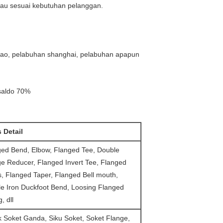
 atau sesuai kebutuhan pelanggan.
gdao, pelabuhan shanghai, pelabuhan apapun
saldo 70%
 Detail
ged Bend, Elbow, Flanged Tee, Double
e Reducer, Flanged Invert Tee, Flanged
, Flanged Taper, Flanged Bell mouth,
le Iron Duckfoot Bend, Loosing Flanged
g, dll
 Soket Ganda, Siku Soket, Soket Flange,