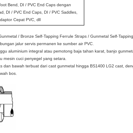
foot Bend, DI / PVC End Caps dengan
d, DI / PVC End Caps, DI / PVC Saddles,
Adaptor Cepat PVC, dll
Gunmetal / Bronze Self-Tapping Ferrule Straps / Gunmetal Self-Tappin
ungan jalur servis permanen ke sumber air PVC.
ggu aluminium integral atau pemotong baja tahan karat, banjo gunmet
 mesin cuci penyegel yang setara.
as dan bawah terbuat dari cast gunmetal hingga BS1400 LG2 cast, den
awah bos.