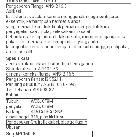
Tatap Muka : ANSI B16.10
Pengeboran Flange: ANSI B16.5
Aplikasi
karakteristik adalah: karena menggunakan tiga konfigurasi
eksentrik, kemampuan hermetis andal,
yang memastikan disk tidak pernah menyentuh kursi
penyegelan saat mulai, selesaikan masalah
beban kursi kedap udara tidak merata, memperpanjang masa
pakai, dan memastikan kedap udara yang andal
keunggulan kemampuan dengan tahan suhu tinggi, dpt dipakai,
antisepsis dll.
Spesifikasi
Jenis struktur: eksentisitas tiga flens ganda
Standar desain: API609-83
dimensi koneksi flange: ANSI B 16.5
Pengeboran flensa: ISO5211.
Panjang struktur: ANSI B 16.10-1992
Tes tekanan: API 598-82
Bahan
Tubuh
WCB, CF8M
penyakit
WCB, CF8M
Batang
416 Cr13Cr18Ni9Ti
cincin segel
316, plastik Fluor
Pengepakan
Grafit fleksibel, plastik fluorin
Ukuran
Seri API 150LB