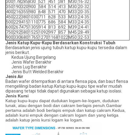
300
178
285
830
521
451
381
M30
16-32
350
190
320
900
584
514
413
M30
20-32
400
216
355
980
648
571
470
M33
20-35
450
222
380
1030
711
628
533
M33
24-35
500
229
415
1110
775
686
584
M33
24-35
600
267
475
1305
914
813
692
M39
24-41
750
292
580
1525
1092
997
857
M45
28-49
900
330
680
1765
1270
1168
1022
M50
32-53
Jenis Katup Kupu-Kupu Berdasarkan Konstruksi Tubuh
Berdasarkan jenis ujung tubuh katup kupu-kupu tersedia dalam
jenis berikut.
Kedua Ujung Bergelang
Jenis Wafer Berakhir
Jenis Lug Berakhir
Jenis Butt Welded Berakhir
Jenis Air
Badan wafer ditempatkan di antara flensa pipa, dan baut flensa
mengelilingi badan katup.Katup kupu-kupu tipe wafer mudah
dipasang tetapi tidak dapat digunakan sebagai katup isolasi.
Jenis Kursi
Katup kupu-kupu dapat dudukan logam-ke-logam, dudukan
lunak, atau dengan bodi dan cakram berlapis penuh.Gambar
pertama adalah bodi berlapis empuk dan katup cakram.Kedua,
adalah kursi empuk dengan cakram logam dan yang ketiga
adalah katup jenis kursi logam ke logam.