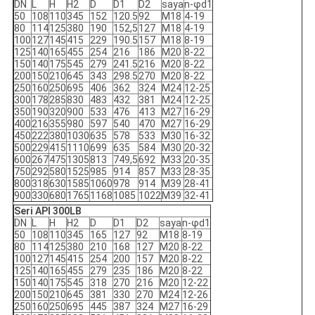
DN
L
H
H2
D
D1
D2
saya
n-φd1
50
108
110
345
152
120.5
92
M18
4-19
80
114
125
380
190
152,5
127
M18
4-19
100
127
145
415
229
190.5
157
M18
8-19
125
140
165
455
254
216
186
M20
8-22
150
140
175
545
279
241.5
216
M20
8-22
200
150
210
645
343
298.5
270
M20
8-22
250
160
250
695
406
362
324
M24
12-25
300
178
285
830
483
432
381
M24
12-25
350
190
320
900
533
476
413
M27
16-29
400
216
355
980
597
540
470
M27
16-29
450
222
380
1030
635
578
533
M30
16-32
500
229
415
1110
699
635
584
M30
20-32
600
267
475
1305
813
749,5
692
M33
20-35
750
292
580
1525
985
914
857
M33
28-35
800
318
630
1585
1060
978
914
M39
28-41
900
330
680
1765
1168
1085
1022
M39
32-41
Seri API 300LB
DN
L
H
H2
D
D1
D2
saya
n-φd1
50
108
110
345
165
127
92
M18
8-19
80
114
125
380
210
168
127
M20
8-22
100
127
145
415
254
200
157
M20
8-22
125
140
165
455
279
235
186
M20
8-22
150
140
175
545
318
270
216
M20
12-22
200
150
210
645
381
330
270
M24
12-26
250
160
250
695
445
387
324
M27
16-29