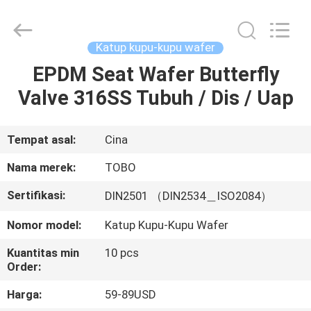
2026
TOBO
STEEL
GROUP
CHINA.
Katup kupu-kupu wafer
All
Rights
Reserved.
EPDM Seat Wafer Butterfly
RUMAH
Valve 316SS Tubuh / Dis / Uap
PRODUK
Tempat asal:
Cina
TENTANG
Nama merek:
TOBO
KAMI
Sertifikasi:
DIN2501 （DIN2534＿ISO2084）
Nomor model:
Katup Kupu-Kupu Wafer
TUR
PABRIK
Kuantitas min
10 pcs
Order:
KONTROL
Harga:
59-89USD