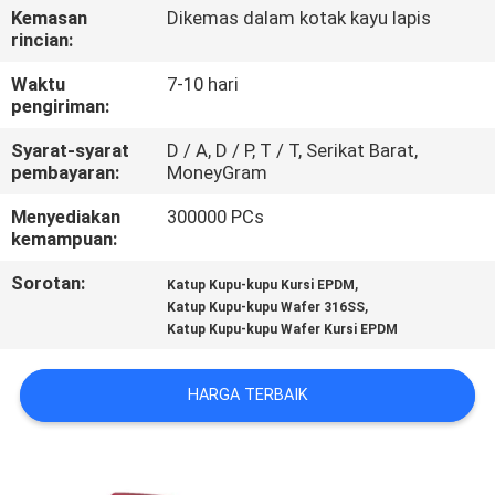
KUALITAS
Kemasan
Dikemas dalam kotak kayu lapis
rincian:
HUBUNGI
Waktu
7-10 hari
pengiriman:
KAMI
Syarat-syarat
D / A, D / P, T / T, Serikat Barat,
pembayaran:
MoneyGram
BERITA
Menyediakan
300000 PCs
kemampuan:
PERMINTAAN
Sorotan:
,
Katup Kupu-kupu Kursi EPDM
PENAWARAN
,
Katup Kupu-kupu Wafer 316SS
Katup Kupu-kupu Wafer Kursi EPDM
SITEMAP
HARGA TERBAIK
PRIVACY
POLICY