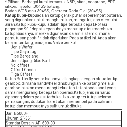
* Pilihan: Berbagai kursi termasuk NBR, viton, neoprene, EPT,
silikon, hypalon.304SS batang,
Badan WCB atau 304SS, Operator Roda Gigi (304SS)
Katup kupu-kupu
adalah katup gerak putar seperempat putaran,
yang digunakan untuk menghentikan, mengatur, dan memulai
aliran.Katup kupu-kupu adalah tipe terbuka cepat.Rotasi
pegangan 90 ° dapat sepenuhnya menutup atau membuka
katup.Biasanya, mereka digunakan dalam sistem di mana
pemutusan positif tidak diperlukan.Pada artikel ini, Anda akan
belajar tentang jenis-jenis Valve berikut.
Jenis Wafer
Tipe Gaya Lug
Tipe Bergelang
Jenis Ujung Dilas Butt
Nol offset
Offset Ganda
Tiga Offset
Katup Butterfly besar biasanya dilengkapi dengan aktuator tipe
gearbox, di mana handwheel dihubungkan ke batang melalui
gearbox.Ini akan mengurangi kekuatan tetapi pada saat yang
sama mengurangi kecepatan operasi.Katup jenis ini harus
dipasang dalam posisi terbuka.Jika katup tertutup selama
pemasangan, dudukan karet akan menempel pada cakram
katup dan membuatnya sulit untuk dibuka.
Jari: B5000F
Ukuran: 2"-36"
Standar Desain: API 609-83