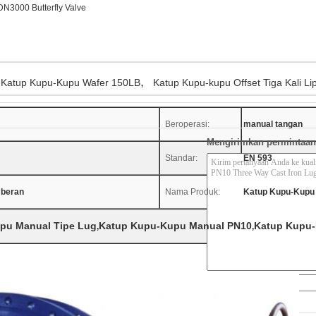
DN3000 Butterfly Valve
,
Katup Kupu-Kupu Wafer 150LB
Katup Kupu-kupu Offset Tiga Kali Li
Beroperasi:
manual tangan
Mengirimkan permintaan
Standar:
EN 593
mberan
Nama Produk:
Katup Kupu-Kupu 
pu Manual Tipe Lug
Katup Kupu-Kupu Manual PN10
Katup Kupu
,
,