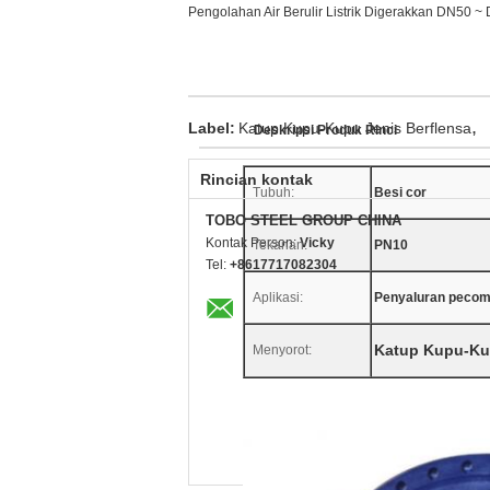
Pengolahan Air Berulir Listrik Digerakkan DN50 ~ 
,
Label:
Katup Kupu-Kupu Jenis Berflensa
Deskripsi Produk Rinci
Rincian kontak
Tubuh:
Besi cor
TOBO STEEL GROUP CHINA
Kontak Person:
Vicky
Tekanan:
PN10
Tel:
+8617717082304
Aplikasi:
Penyaluran peco
Katup Kupu-Ku
Menyorot: