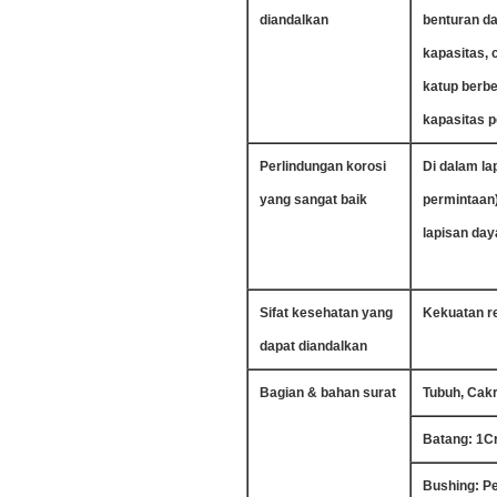
diandalkan
benturan da
kapasitas, 
katup berb
kapasitas p
Perlindungan korosi
Di dalam la
yang sangat baik
permintaan),
lapisan day
Sifat kesehatan yang
Kekuatan r
dapat diandalkan
Bagian & bahan surat
Tubuh, Cakr
Batang: 1C
Bushing: P