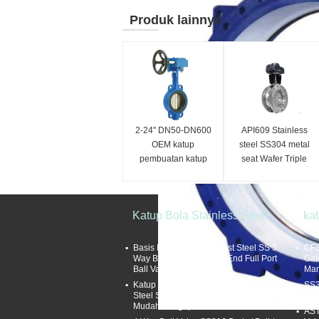
Produk lainnya
2-24" DN50-DN600
API609 Stainless
OEM katup
steel SS304 metal
pembuatan katup
seat Wafer Triple
kupu-kupu tipe wafer
Double Offset
besi ulet
Eccentric Butterfly
Valve
Katup Bola Stainless Steel
kat
Basis Minyak Air Gas Cast Steel SS 3
CF8
Way Ball Valve Flanged End Full Port
Gat
Ball Valve
Man
Katup Bola Mengambang Stainless
SS3
Steel Struktur Tiga Cara Sederhana
Gat
Mudah Pengoperasian
AST