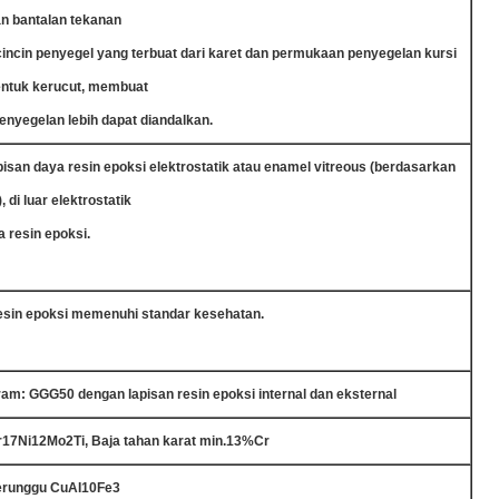
n bantalan tekanan
cincin penyegel yang terbuat dari karet dan permukaan penyegelan kursi
entuk kerucut, membuat
enyegelan lebih dapat diandalkan.
pisan daya resin epoksi elektrostatik atau enamel vitreous (berdasarkan
 di luar elektrostatik
a resin epoksi.
esin epoksi memenuhi standar kesehatan.
am: GGG50 dengan lapisan resin epoksi internal dan eksternal
r17Ni12Mo2Ti, Baja tahan karat min.13%Cr
erunggu CuAI10Fe3