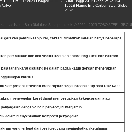
 Iron Lug Type Manual Butterfly Valve
ve 10000 PSI H Series Flanged
Suhu Tinggi WCB Globe Valve, 3/4 ``
g Valve
150LB Flange End Carbon Steel Globe
Valve
 kualitas Katup Bola Stainless Steel pemasok. © 2021 - 2025 TOBO STEEL GROUP
ai gerakan pembukaan putar, cakram dimatikan setelah hanya beberapa
akan pembukaan dan ada sedikit keausan antara ring kursi dan cakram.
i baja tahan karat digulung ke dalam badan katup dengan menerapkan
penggulungan khusus
00.Semprotan ultrasonik menerapkan segel badan katup saat DN>1400.
 cakram penyegelan karet dapat menyesuaikan kekencangan atau
penyegelan dengan cincin penjepit, ini menjamin
rbaik dalam menyesuaikan kompresi penyegelan.
akram yang terbuat dari besi ulet yang meningkatkan ketahanan