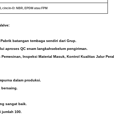
l, cincin-O: NBR, EPDM atau FPM
Valve:
i Pabrik batangan tembaga sendiri dari Grup.
lui a
proses QC enam langkah
sebelum pengiriman.
as Pemesinan, Inspeksi Material Masuk, Kontrol Kualitas Jalur Per
mpurna dalam produksi.
 bersaing
.
ang sangat baik.
 jumlah 100.