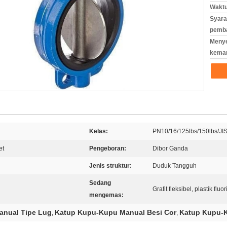
Waktu
Syara
pemb
Meny
kema
Kelas:
PN10/16/125lbs/150lbs/JI
et
Pengeboran:
Dibor Ganda
Jenis struktur:
Duduk Tangguh
Sedang
Grafit fleksibel, plastik fluor
mengemas:
anual Tipe Lug
Katup Kupu-Kupu Manual Besi Cor
Katup Kupu-
,
,