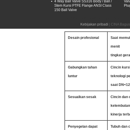
Manual Tangan Three Way Cast
4 Way Ball Valve SS316 Body / Ball /
Val
Stem Kursi PTFE Flange ANSI Class
Plu
150 Ball Valve
Fitur Katup Kupu-Kupu Tiga Arah:
Kebijakan pribadi
| CINA Bagus
Desain profesional
Saat memul
menit
tingkat ger
Gabungkan tahan
Cincin kurs
luntur
teknologi 
saat DN<12
Sesuaikan sesak
Cincin dan
kelembutan 
kinerja te
Penyegelan dapat
Tubuh dan c