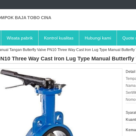
MPOK BAJA TOBO CINA
Wisata pabrik
Kontrol kualitas
Hubungi kami
Quote 
nual Tangan Butterfly Valve PN10 Three Way Cast Iron Lug Type Manual Butterfly
PN10 Three Way Cast Iron Lug Type Manual Butterfly
Detail
Tempa
Nama 
Sertifi
Nomor
Syara
Kuant
Kemas