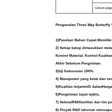
Cincin sege
Pengenalan Three Way Butterfly 
1)
Pasokan Bahan Cepat
.Memilik
2) Setiap katup dimasukkan mela
Kontrol Material, Kontrol Kualit
Akhir Sebelum Pengiriman.
3)
Uji Kebocoran 100%.
4) Manajemen yang ketat dan se
5)
Kualitas terjamin
Di dalam
Harga
6)
Pengiriman tepat waktu.
7) Selesai
R&D
fasilitas dan tim y
8) Proyek R&D tahunan mencapai