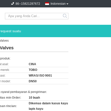
86--15821287672
Indonesian
request suatu
 Valves
 Valves
 produk:
t asal:
CINA
merek:
TOBO
kasi:
WRAS/ ISO 9001
 model:
DN50
t-syarat pembayaran & pengiriman:
itas min Order:
10 buah
Dikemas dalam kasus kayu
an rincian:
lapis kayu