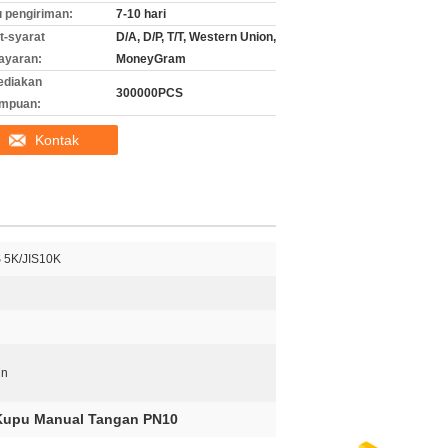
 pengiriman:
7-10 hari
t-syarat
D/A, D/P, T/T, Western Union,
ayaran:
MoneyGram
ediakan
300000PCS
mpuan:
Kontak
S 5K/JIS10K
in
Kupu Manual Tangan PN10