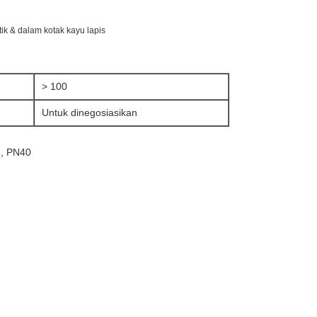
k & dalam kotak kayu lapis
> 100
Untuk dinegosiasikan
5, PN40