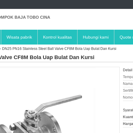
MPOK BAJA TOBO CINA
Wisata pabrik
Kontrol kualitas
Hubungi kami
Quote 
DN25 PN16 Stainless Steel Ball Valve CF8M Bola Uap Bulat Dan Kursi
 Valve CF8M Bola Uap Bulat Dan Kursi
Detail
Tempa
Nama 
Sertifi
Nomor
Syara
Kuant
Harga