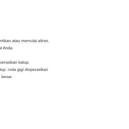
tikan atau memulai aliran.
at Anda
perasikan katup.
p, roda gigi dioperasikan
 besar.