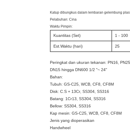
Katup dibungkus dalam lembaran gelembung plasti
Pelabuhan: Cina
Waktu Pimpin:
Kuantitas (Set)
1 - 100
Est.Waktu (hari)
25
Peringkat dan ukuran tekanan: PN16, PN2
DN15 hingga DN600 1/2 "~ 24"
Bahan:
Tubuh: GS-C25, WCB, CF8, CF8M
Disk: C.S + 13Cr, SS304, SS316
Batang: 1Cr13, SS304, SS316
Bellow: SS304, SS316
Kap mesin: GS-C25, WCB, CF8, CF8M
Jenis yang dioperasikan
Handwheel