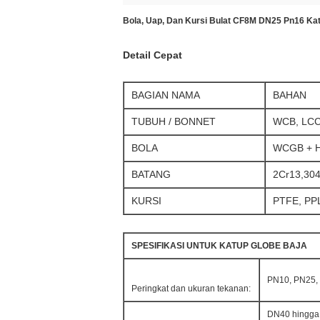
Bola, Uap, Dan Kursi Bulat CF8M DN25 Pn16 Katu
Detail Cepat
BAGIAN NAMA
BAHAN
TUBUH / BONNET
WCB, LCC
BOLA
WCGB + HC
BATANG
2Cr13,304
KURSI
PTFE, PP
SPESIFIKASI UNTUK KATUP GLOBE BAJA
PN10, PN25,
Peringkat dan ukuran tekanan:
DN40 hingg