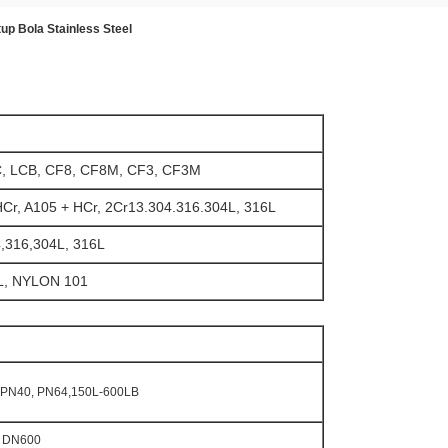
p Bola Stainless Steel
, LCB, CF8, CF8M, CF3, CF3M
r, A105 + HCr, 2Cr13.304.316.304L, 316L
,316,304L, 316L
L, NYLON 101
 PN40, PN64,150L-600LB
a DN600