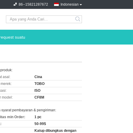
86--15821287672
Indonesian
request suatu
 produk:
t asal:
Cina
merek:
TOBO
kasi:
ISO
 model:
CF8M
t-syarat pembayaran & pengiriman:
itas min Order:
1 pc
:
50-99$
Katup dibungkus dengan