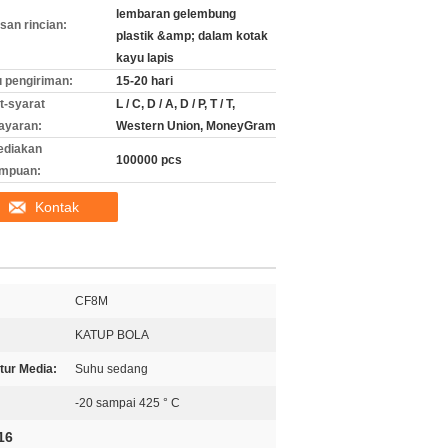
lembaran gelembung
an rincian:
plastik &amp; dalam kotak
kayu lapis
 pengiriman:
15-20 hari
t-syarat
L / C, D / A, D / P, T / T,
ayaran:
Western Union, MoneyGram
ediakan
100000 pcs
mpuan:
Kontak
CF8M
KATUP BOLA
tur Media:
Suhu sedang
-20 sampai 425 ° C
16