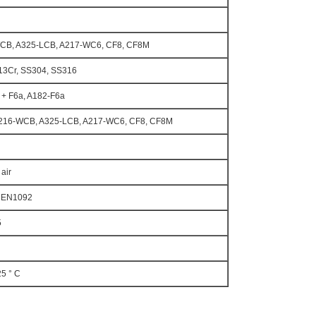
WCB, A325-LCB, A217-WC6, CF8, CF8M
 13Cr, SS304, SS316
 + F6a, A182-F6a
A216-WCB, A325-LCB, A217-WC6, CF8, CF8M
air
 EN1092
5
25 ° C