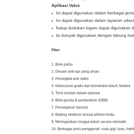
Aplikasi Valve
Ini dapat digunakan dalam berbagai jeni
Ini dapat digunakan dalam layanan udara
Katup dudukan logam dapat digunakan dal
itu banyak digunakan dengan tabung in
Fitur:
1. Bola palsu
2. Desain anti-api yang aman
3. Perangkat anti-statis
4. Kebocoran gratis dari konstruksi tubuh Sealed
5. Torsi rendah dalam operasi
6. Blok ganda & perdarahan (DBB)
7. Penyegelan darurat
8. Batang ekstensi sesuai pilihan Anda
9. Meringankan rongga tubuh secara otomatis
10. Berbagai jenis penggerak: roda gigi, tuas, listri