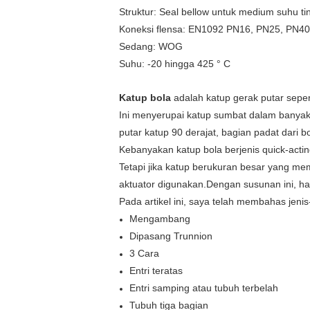
Struktur: Seal bellow untuk medium suhu ti
Koneksi flensa: EN1092 PN16, PN25, PN40
Sedang: WOG
Suhu: -20 hingga 425 ° C
Katup bola
adalah katup gerak putar sepe
Ini menyerupai katup sumbat dalam banyak h
putar katup 90 derajat, bagian padat dari b
Kebanyakan katup bola berjenis quick-act
Tetapi jika katup berukuran besar yang m
aktuator digunakan.Dengan susunan ini, h
Pada artikel ini, saya telah membahas jeni
Mengambang
Dipasang Trunnion
3 Cara
Entri teratas
Entri samping atau tubuh terbelah
Tubuh tiga bagian