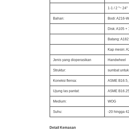
1-1 / 2 "~ 24"
Bahan:
Bodi: A216-
Disk: A105 +
Batang: A182
Kap mesin: 
Jenis yang dioperasikan
Handwheel
Struktur:
sumbat untuk 
Koneksi flensa:
ASME B16.5,
Ujung las pantat:
ASME B16.2
Medium:
WOG
Suhu:
-20 hingga 4
Detail Kemasan