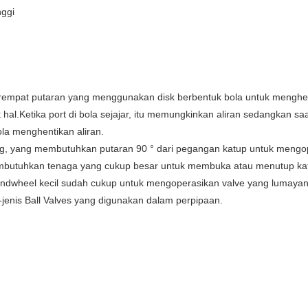
nggi
rempat putaran yang menggunakan disk berbentuk bola untuk menghen
al.Ketika port di bola sejajar, itu memungkinkan aliran sedangkan sa
ola menghentikan aliran.
ing, yang membutuhkan putaran 90 ° dari pegangan katup untuk mengo
embutuhkan tenaga yang cukup besar untuk membuka atau menutup katu
andwheel kecil sudah cukup untuk mengoperasikan valve yang lumayan
s-jenis Ball Valves yang digunakan dalam perpipaan.