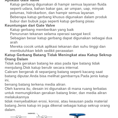
Aplikasi Gate Valve
Katup gerbang digunakan di hampir semua layanan fluida
seperti udara, bahan bakar gas, air umpan, uap, minyak
pelumas, hidrokarbon, dan hampir semua layanan.
Beberapa katup gerbang khusus digunakan dalam produk
bubur dan bubuk juga seperti katup gerbang pisau
Keuntungan dari Gate Valve
Katup gerbang memberikan yang baik
Penurunan tekanan selama operasi sangat kecil.
Sebagian besar katup gerbang dapat digunakan sebagai dua
arah
Mereka cocok untuk aplikasi tekanan dan suhu tinggi dan
membutuhkan lebih sedikit perawatan
Katup Gerbang Batang Tidak Meningkat atau Katup Sekrup
Orang Dalam
Tidak ada gerakan batang ke atas pada tipe batang tidak
menjulang.Disk katup berulir secara internal.
Cakram bergerak di sepanjang batang seperti kacang saat
batang diputar.Anda bisa melihat gambarnya.Pada jenis katup
ini,
benang batang terkena media aliran.
Oleh karena itu, desain ini digunakan di mana ruang terbatas
untuk memungkinkan gerakan batang linier, dan media aliran
melakukannya
tidak menyebabkan erosi, korosi, atau keausan pada material
batang.Jenis katup ini juga dikenal sebagai katup sekrup orang
dalam.