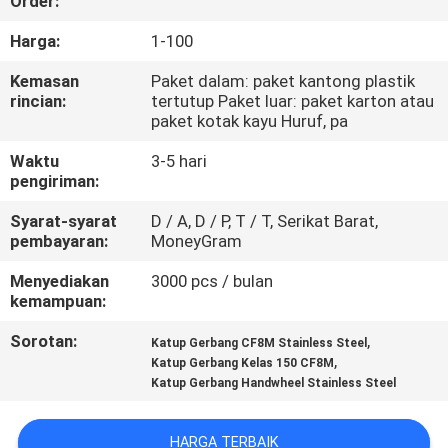
Order:
KUALITAS
Harga:
1-100
HUBUNGI
Kemasan
Paket dalam: paket kantong plastik
rincian:
tertutup Paket luar: paket karton atau
KAMI
paket kotak kayu Huruf, pa
Waktu
3-5 hari
BERITA
pengiriman:
Syarat-syarat
D / A, D / P, T / T, Serikat Barat,
PERMINTAAN
pembayaran:
MoneyGram
PENAWARAN
Menyediakan
3000 pcs / bulan
kemampuan:
SITEMAP
Sorotan:
,
Katup Gerbang CF8M Stainless Steel
,
Katup Gerbang Kelas 150 CF8M
Katup Gerbang Handwheel Stainless Steel
PRIVACY
POLICY
HARGA TERBAIK