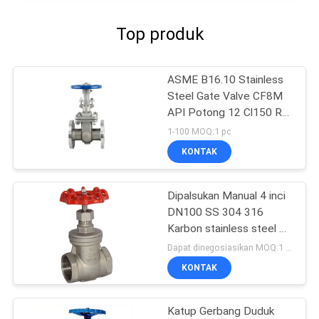
Top produk
ASME B16.10 Stainless
Steel Gate Valve CF8M
API Potong 12 Cl150 RF
Flanged Gate Valve
1-100 MOQ:1 pc
KONTAK
Dipalsukan Manual 4 inci
DN100 SS 304 316
Karbon stainless steel 6
inci flanged katup
Dapat dinegosiasikan MOQ:1 PCS
gerbang
KONTAK
Katup Gerbang Duduk