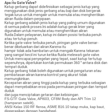
Apa itu Gate Valve?
Katup gerbang dapat didefinisikan sebagai jenis katup yang
menggunakan disk jenis gerbang atau baji dan disk bergerak
tegak lurus untuk mengalir untuk memulai atau menghentikan
aliran fluida dalam perpipaan.
Katup gerbang adalah jenis katup yang paling umum digunakan
di semua pabrik proses.Ini adalah katup gerak linier yang
digunakan untuk memulai atau menghentikan aliran
fluida.Dalam pelayanan, katup ini dalam posisi terbuka penuh
atau tertutup penuh.
Ketika gate valve terbuka penuh, piringan gate valve benar-
benar dikeluarkan dari aliran.Karena itu
hampir tidak ada hambatan untuk mengalir.Karena tekanan
yang sangat kecil ini turun ketika fluida melewati gate valve.
Untuk mencapai penyegelan yang tepat, saat katup tertutup
sepenuhnya, diperlukan kontak permukaan 360 ° antara disk dan
tempat duduk.
Katup gerbang tidak boleh digunakan untuk pengaturan atau
pembatasan aliran karena kontrol yang akurat tidak
memungkinkan.
Kecepatan aliran yang tinggi pada katup yang terbuka sebagian
dapat menyebabkan erosi pada permukaan piringan dan tempat
duduk
dan juga menciptakan getaran dan kebisingan.
FS-GTF Gate Valve, API603, CF8M Body dan API Trim 12
(hamparan satelit),
ANSI Kelas 150 RF flensa, ASME B16.10 tatap muka, kap baut,
dioperasikan dengan handwheel.