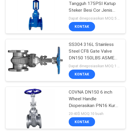
Tangguh 175PSI Katup
Steker Besi Cor Jenis
Pengangkatan Perempat
Dapat dinegosiasikan MOQ:5 buah
Putaran Gerakan Rotasi
KONTAK
Berakhir Flanged
SS304 316L Stainless
Steel CF8 Gate Valve
DN150 150LBS ASME
B16.1 CL125 Gate
Dapat dinegosiasikan MOQ:1 PC
Valves
KONTAK
COVNA DN150 6 inch
Wheel Handle
Dioperasikan PN16 Kursi
Tahan Tekanan Tinggi
20-40$ MOQ:10 buah
Flange End Stainless
KONTAK
Steel 316