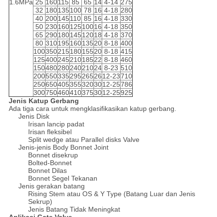
1.6MPa
25
160
115
85
65
14
4-14
275
32
180
135
100
78
16
4-18
280
40
200
145
110
85
16
4-18
330
50
230
160
125
100
16
4-18
350
65
290
180
145
120
18
4-18
370
80
310
195
160
135
20
8-18
400
100
350
215
180
155
20
8-18
415
125
400
245
210
185
22
8-18
460
150
480
280
240
210
24
8-23
510
200
550
335
295
265
26
12-23
710
250
650
405
355
320
30
12-25
786
300
750
460
410
375
30
12-25
925
Jenis Katup Gerbang
Ada tiga cara untuk mengklasifikasikan katup gerbang.
Jenis Disk
Irisan lancip padat
Irisan fleksibel
Split wedge atau Parallel disks Valve
Jenis-jenis Body Bonnet Joint
Bonnet disekrup
Bolted-Bonnet
Bonnet Dilas
Bonnet Segel Tekanan
Jenis gerakan batang
Rising Stem atau OS & Y Type (Batang Luar dan Jenis
Sekrup)
Jenis Batang Tidak Meningkat