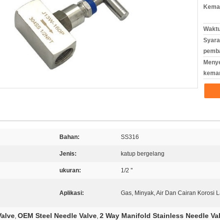
Kemas
Waktu
Syara
pemb
Meny
kema
Bahan:
SS316
Jenis:
katup bergelang
ukuran:
1/2 ''
Aplikasi:
Gas, Minyak, Air Dan Cairan Korosi 
Valve
OEM Steel Needle Valve
2 Way Manifold Stainless Needle Va
,
,