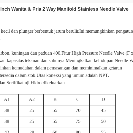
nch Wanita & Pria 2 Way Manifold Stainless Needle Valve
t kecil dan plunger berbentuk jarum berulir.Ini memungkinkan pengatu
.
karbon, kuningan dan paduan 400.Fitur High Pressure Needle Valve (F x 
an kapasitas tekanan dan suhunya.Meningkatkan kehidupan Needle Va
inkan kemudahan dalam pemasangan dan meminimalkan getaran
 tersedia dalam stok.Utas koneksi yang umum adalah NPT.
Sertifikat uji Hidro dikeluarkan
A1
A2
B
C
D
38
25
55
70
45
38
25
55
75
50
42
28
60
80
55