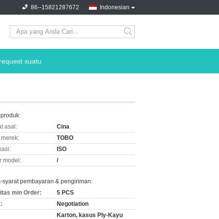
86--15821287672
Indonesian
request suatu
 produk:
t asal:
Cina
merek:
TOBO
kasi:
ISO
 model:
/
t-syarat pembayaran & pengiriman:
itas min Order:
5 PCS
:
Negotiation
Karton, kasus Ply-Kayu