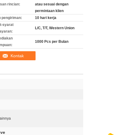
an rincian:
atau sesuai dengan
permintaan klien
 pengiriman:
10 hari kerja
t-syarat
L/C, T/T, Western Union
ayaran:
ediakan
1000 Pcs per Bulan
mpuan:
Kontak
Lainnya
lve