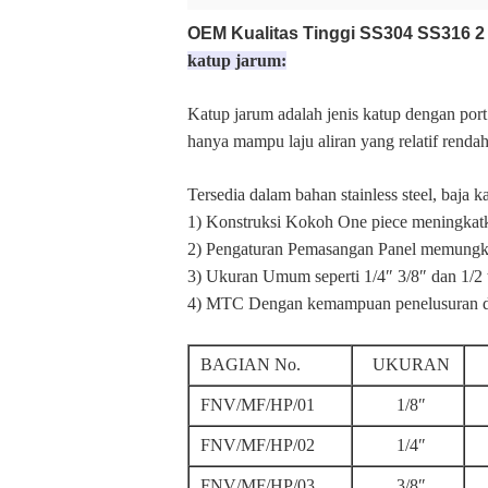
OEM Kualitas Tinggi SS304 SS316 2 I
katup jarum:
Katup jarum adalah jenis katup dengan por
hanya mampu laju aliran yang relatif rendah
Tersedia dalam bahan stainless steel, baja 
1) Konstruksi Kokoh One piece meningkatk
2) Pengaturan Pemasangan Panel memungk
3) Ukuran Umum seperti 1/4″ 3/8″ dan 1/2
4) MTC Dengan kemampuan penelusuran dan 
BAGIAN No.
UKURAN
FNV/MF/HP/01
1/8″
FNV/MF/HP/02
1/4″
FNV/MF/HP/03
3/8″