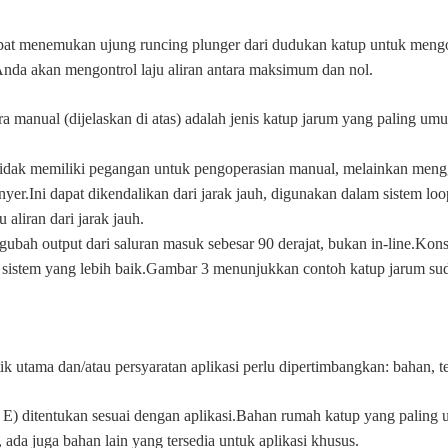
pat menemukan ujung runcing plunger dari dudukan katup untuk mengont
Anda akan mengontrol laju aliran antara maksimum dan nol.
ra manual (dijelaskan di atas) adalah jenis katup jarum yang paling 
idak memiliki pegangan untuk pengoperasian manual, melainkan menggu
.Ini dapat dikendalikan dari jarak jauh, digunakan dalam sistem loo
 aliran dari jarak jauh.
bah output dari saluran masuk sebesar 90 derajat, bukan in-line.Kons
 sistem yang lebih baik.Gambar 3 menunjukkan contoh katup jarum sud
ik utama dan/atau persyaratan aplikasi perlu dipertimbangkan: bahan, 
E) ditentukan sesuai dengan aplikasi.Bahan rumah katup yang paling 
ada juga bahan lain yang tersedia untuk aplikasi khusus.