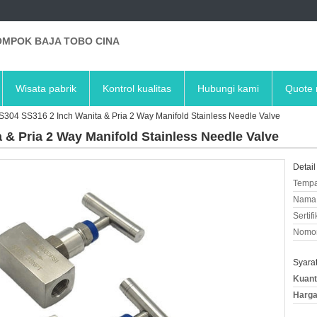
MPOK BAJA TOBO CINA
Wisata pabrik
Kontrol kualitas
Hubungi kami
Quote 
304 SS316 2 Inch Wanita & Pria 2 Way Manifold Stainless Needle Valve
& Pria 2 Way Manifold Stainless Needle Valve
Detail
Tempa
Nama 
Sertifi
Nomor
Syara
Kuant
Harga