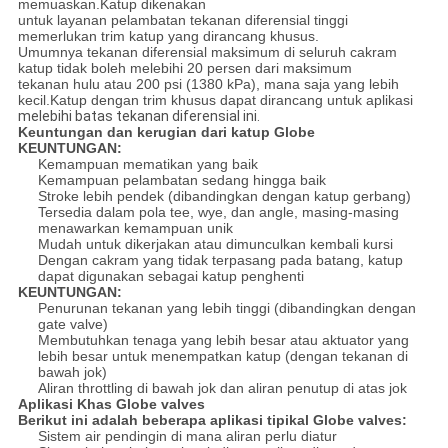
memuaskan.Katup dikenakan
untuk layanan pelambatan tekanan diferensial tinggi
memerlukan trim katup yang dirancang khusus.
Umumnya tekanan diferensial maksimum di seluruh cakram
katup tidak boleh melebihi 20 persen dari maksimum
tekanan hulu atau 200 psi (1380 kPa), mana saja yang lebih
kecil.Katup dengan trim khusus dapat dirancang untuk aplikasi
melebihi batas tekanan diferensial ini.
Keuntungan dan kerugian dari katup Globe
KEUNTUNGAN:
Kemampuan mematikan yang baik
Kemampuan pelambatan sedang hingga baik
Stroke lebih pendek (dibandingkan dengan katup gerbang)
Tersedia dalam pola tee, wye, dan angle, masing-masing
menawarkan kemampuan unik
Mudah untuk dikerjakan atau dimunculkan kembali kursi
Dengan cakram yang tidak terpasang pada batang, katup
dapat digunakan sebagai katup penghenti
KEUNTUNGAN:
Penurunan tekanan yang lebih tinggi (dibandingkan dengan
gate valve)
Membutuhkan tenaga yang lebih besar atau aktuator yang
lebih besar untuk menempatkan katup (dengan tekanan di
bawah jok)
Aliran throttling di bawah jok dan aliran penutup di atas jok
Aplikasi Khas Globe valves
Berikut ini adalah beberapa aplikasi tipikal Globe valves:
Sistem air pendingin di mana aliran perlu diatur