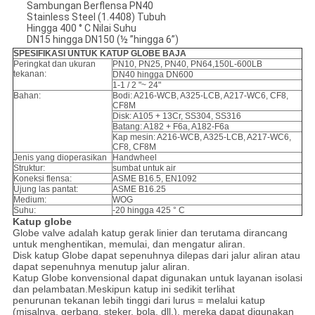
Sambungan Berflensa PN40
Stainless Steel (1.4408) Tubuh
Hingga 400 ° C Nilai Suhu
DN15 hingga DN150 (½ ”hingga 6”)
SPESIFIKASI UNTUK KATUP GLOBE BAJA
Peringkat dan ukuran
PN10, PN25, PN40, PN64,150L-600LB
tekanan:
DN40 hingga DN600
1-1 / 2 "~ 24"
Bahan:
Bodi: A216-WCB, A325-LCB, A217-WC6, CF8,
CF8M
Disk: A105 + 13Cr, SS304, SS316
Batang: A182 + F6a, A182-F6a
Kap mesin: A216-WCB, A325-LCB, A217-WC6,
CF8, CF8M
Jenis yang dioperasikan
Handwheel
Struktur:
sumbat untuk air
Koneksi flensa:
ASME B16.5, EN1092
Ujung las pantat:
ASME B16.25
Medium:
WOG
Suhu:
-20 hingga 425 ° C
Katup globe
Globe valve adalah katup gerak linier dan terutama dirancang
untuk menghentikan, memulai, dan mengatur aliran.
Disk katup Globe dapat sepenuhnya dilepas dari jalur aliran atau
dapat sepenuhnya menutup jalur aliran.
Katup Globe konvensional dapat digunakan untuk layanan isolasi
dan pelambatan.Meskipun katup ini sedikit terlihat
penurunan tekanan lebih tinggi dari lurus = melalui katup
(misalnya, gerbang, steker, bola, dll.), mereka dapat digunakan