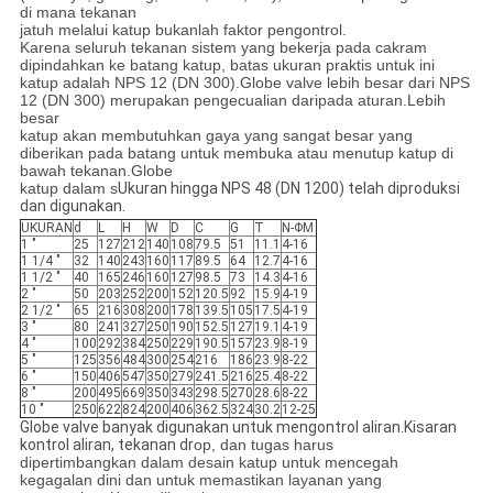
di mana tekanan
jatuh melalui katup bukanlah faktor pengontrol.
Karena seluruh tekanan sistem yang bekerja pada cakram
dipindahkan ke batang katup, batas ukuran praktis untuk ini
katup adalah NPS 12 (DN 300).Globe valve lebih besar dari NPS
12 (DN 300) merupakan pengecualian daripada aturan.Lebih
besar
katup akan membutuhkan gaya yang sangat besar yang
diberikan pada batang untuk membuka atau menutup katup di
bawah tekanan.Globe
katup dalam s
Ukuran hingga NPS 48 (DN 1200) telah diproduksi
dan digunakan.
UKURAN
d
L
H
W
D
C
G
T
N-ΦM
1 "
25
127
212
140
108
79.5
51
11.1
4-16
1 1/4 "
32
140
243
160
117
89.5
64
12.7
4-16
1 1/2 "
40
165
246
160
127
98.5
73
14.3
4-16
2 "
50
203
252
200
152
120.5
92
15.9
4-19
2 1/2 "
65
216
308
200
178
139.5
105
17.5
4-19
3 "
80
241
327
250
190
152.5
127
19.1
4-19
4 "
100
292
384
250
229
190.5
157
23.9
8-19
5 "
125
356
484
300
254
216
186
23.9
8-22
6 "
150
406
547
350
279
241.5
216
25.4
8-22
8 "
200
495
669
350
343
298.5
270
28.6
8-22
10 "
250
622
824
200
406
362.5
324
30.2
12-25
Globe valve banyak digunakan untuk mengontrol aliran.Kisaran
kontrol aliran, tekanan dr
op, dan tugas harus
dipertimbangkan dalam desain katup untuk mencegah
kegagalan dini dan untuk memastikan layanan yang