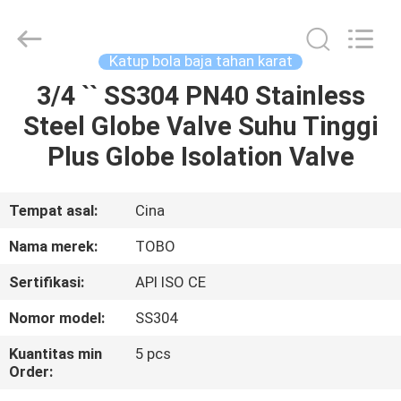
Bola
Stainless
Steel
supplier.
Copyright
Katup bola baja tahan karat
©
2021
-
3/4 `` SS304 PN40 Stainless
RUMAH
2025
TOBO
Steel Globe Valve Suhu Tinggi
STEEL
GROUP
CHINA.
PRODUK
Plus Globe Isolation Valve
All
Rights
Reserved.
TENTANG
Tempat asal:
Cina
KAMI
Nama merek:
TOBO
Sertifikasi:
API ISO CE
TUR
Nomor model:
SS304
PABRIK
Kuantitas min
5 pcs
Order:
KONTROL