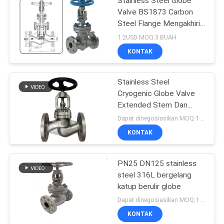
Stainless Steel Globe
Valve BS1873 Carbon
Steel Flange Mengakhiri
Globe Valve
1.2USD MOQ:3 BUAH
KONTAK
Stainless Steel
Cryogenic Globe Valve
Extended Stem Dan
Lain-Lain untuk Gas
Dapat dinegosiasikan MOQ:1 buah
Kriogenik Industri
KONTAK
PN25 DN125 stainless
steel 316L bergelang
katup berulir globe
Dapat dinegosiasikan MOQ:1 buah
KONTAK