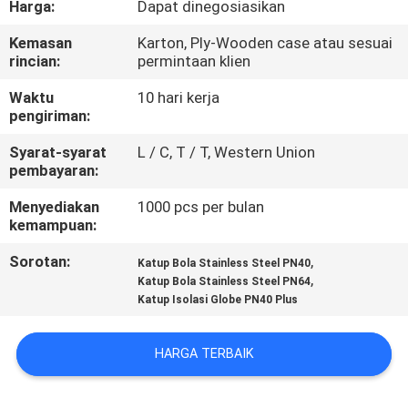
Harga:
Dapat dinegosiasikan
KUALITAS
Kemasan
Karton, Ply-Wooden case atau sesuai
rincian:
permintaan klien
HUBUNGI
KAMI
Waktu
10 hari kerja
pengiriman:
Syarat-syarat
L / C, T / T, Western Union
BERITA
pembayaran:
Menyediakan
1000 pcs per bulan
PERMINTAAN
kemampuan:
PENAWARAN
Sorotan:
,
Katup Bola Stainless Steel PN40
,
Katup Bola Stainless Steel PN64
Katup Isolasi Globe PN40 Plus
SITEMAP
HARGA TERBAIK
PRIVACY
POLICY