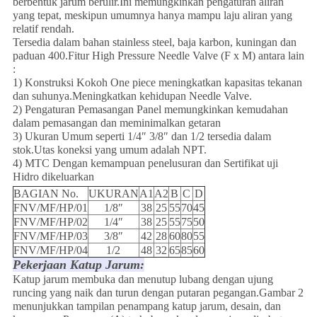
berbentuk jarum berulir.Ini memungkinkan pengaturan aliran
yang tepat, meskipun umumnya hanya mampu laju aliran yang
relatif rendah.
Tersedia dalam bahan stainless steel, baja karbon, kuningan dan
paduan 400.Fitur High Pressure Needle Valve (F x M) antara lain
:
1) Konstruksi Kokoh One piece meningkatkan kapasitas tekanan
dan suhunya.Meningkatkan kehidupan Needle Valve.
2) Pengaturan Pemasangan Panel memungkinkan kemudahan
dalam pemasangan dan meminimalkan getaran
3) Ukuran Umum seperti 1/4″ 3/8″ dan 1/2 tersedia dalam
stok.Utas koneksi yang umum adalah NPT.
4) MTC Dengan kemampuan penelusuran dan Sertifikat uji
Hidro dikeluarkan
BAGIAN No.
UKURAN
A1
A2
B
C
D
FNV/MF/HP/01
1/8″
38
25
55
70
45
FNV/MF/HP/02
1/4″
38
25
55
75
50
FNV/MF/HP/03
3/8″
42
28
60
80
55
FNV/MF/HP/04
1/2
48
32
65
85
60
Pekerjaan Katup Jarum:
Katup jarum membuka dan menutup lubang dengan ujung
runcing yang naik dan turun dengan putaran pegangan.Gambar 2
menunjukkan tampilan penampang katup jarum, desain, dan