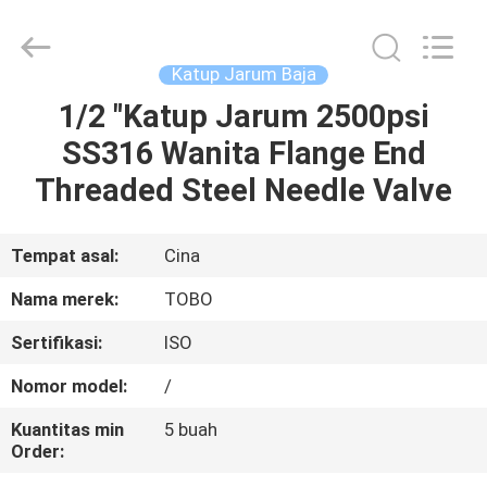
2026
TOBO
STEEL
GROUP
CHINA.
Katup Jarum Baja
All
Rights
Reserved.
1/2 "Katup Jarum 2500psi
RUMAH
SS316 Wanita Flange End
PRODUK
Threaded Steel Needle Valve
TENTANG
Tempat asal:
Cina
KAMI
Nama merek:
TOBO
Sertifikasi:
ISO
TUR
Nomor model:
/
PABRIK
Kuantitas min
5 buah
Order:
KONTROL