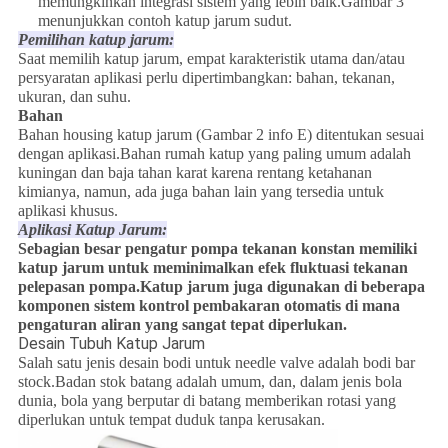
memungkinkan integrasi sistem yang lebih baik.Gambar 3
menunjukkan contoh katup jarum sudut.
Pemilihan katup jarum:
Saat memilih katup jarum, empat karakteristik utama dan/atau
persyaratan aplikasi perlu dipertimbangkan: bahan, tekanan,
ukuran, dan suhu.
Bahan
Bahan housing katup jarum (Gambar 2 info E) ditentukan sesuai
dengan aplikasi.Bahan rumah katup yang paling umum adalah
kuningan dan baja tahan karat karena rentang ketahanan
kimianya, namun, ada juga bahan lain yang tersedia untuk
aplikasi khusus.
Aplikasi Katup Jarum:
Sebagian besar pengatur pompa tekanan konstan memiliki
katup jarum untuk meminimalkan efek fluktuasi tekanan
pelepasan pompa.Katup jarum juga digunakan di beberapa
komponen sistem kontrol pembakaran otomatis di mana
pengaturan aliran yang sangat tepat diperlukan.
Desain Tubuh Katup Jarum
Salah satu jenis desain bodi untuk needle valve adalah bodi bar
stock.Badan stok batang adalah umum, dan, dalam jenis bola
dunia, bola yang berputar di batang memberikan rotasi yang
diperlukan untuk tempat duduk tanpa kerusakan.