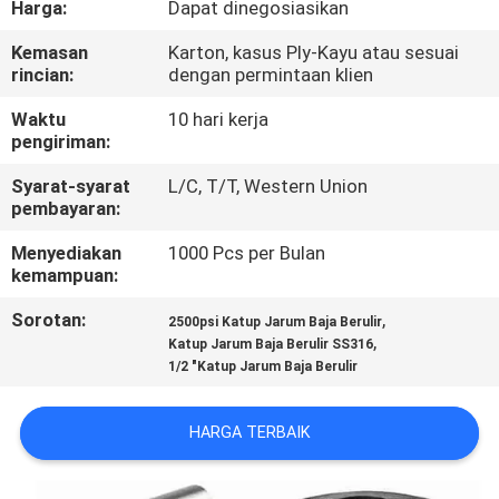
Harga:
Dapat dinegosiasikan
KUALITAS
Kemasan
Karton, kasus Ply-Kayu atau sesuai
rincian:
dengan permintaan klien
HUBUNGI
KAMI
Waktu
10 hari kerja
pengiriman:
Syarat-syarat
L/C, T/T, Western Union
BERITA
pembayaran:
Menyediakan
1000 Pcs per Bulan
PERMINTAAN
kemampuan:
PENAWARAN
Sorotan:
,
2500psi Katup Jarum Baja Berulir
,
Katup Jarum Baja Berulir SS316
1/2 "Katup Jarum Baja Berulir
SITEMAP
HARGA TERBAIK
PRIVACY
POLICY