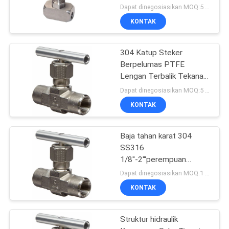
Perempuan X Laki-laki
Dapat dinegosiasikan MOQ:5 buah
KONTAK
304 Katup Steker
Berpelumas PTFE
Lengan Terbalik Tekanan
Seimbang
Dapat dinegosiasikan MOQ:5 buah
KONTAK
Baja tahan karat 304
SS316
1/8''-2'''perempuan
6000PSI tekanan tinggi
Dapat dinegosiasikan MOQ:1 PCS
panel minyak gas
KONTAK
pemasangan baja tahan
karat katup jarum
Struktur hidraulik