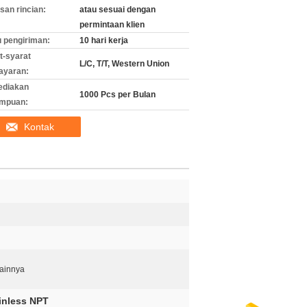
an rincian:
atau sesuai dengan
permintaan klien
 pengiriman:
10 hari kerja
t-syarat
L/C, T/T, Western Union
ayaran:
ediakan
1000 Pcs per Bulan
mpuan:
Kontak
Lainnya
inless NPT