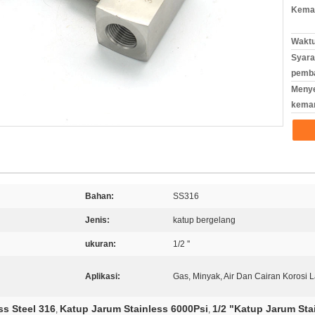
Kemas
Waktu
Syara
pemb
Meny
kema
Bahan:
SS316
Jenis:
katup bergelang
ukuran:
1/2 ''
Aplikasi:
Gas, Minyak, Air Dan Cairan Korosi 
ss Steel 316
Katup Jarum Stainless 6000Psi
1/2 "Katup Jarum Sta
,
,