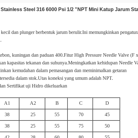
Stainless Steel 316 6000 Psi 1/2 "NPT Mini Katup Jarum St
t kecil dan plunger berbentuk jarum berulir.Ini memungkinkan pengatu
.
karbon, kuningan dan paduan 400.Fitur High Pressure Needle Valve (F x 
an kapasitas tekanan dan suhunya.Meningkatkan kehidupan Needle Va
inkan kemudahan dalam pemasangan dan meminimalkan getaran
 tersedia dalam stok.Utas koneksi yang umum adalah NPT.
Sertifikat uji Hidro dikeluarkan
A1
A2
B
C
D
38
25
55
70
45
38
25
55
75
50
42
28
60
80
55