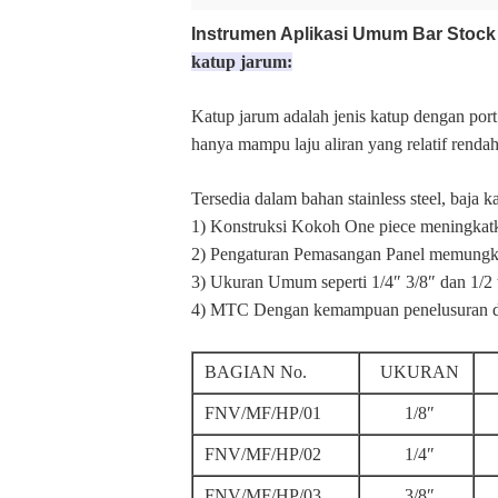
Instrumen Aplikasi Umum Bar Stock 
katup jarum:
Katup jarum adalah jenis katup dengan por
hanya mampu laju aliran yang relatif rendah
Tersedia dalam bahan stainless steel, baja 
1) Konstruksi Kokoh One piece meningkatk
2) Pengaturan Pemasangan Panel memungk
3) Ukuran Umum seperti 1/4″ 3/8″ dan 1/2
4) MTC Dengan kemampuan penelusuran dan 
BAGIAN No.
UKURAN
FNV/MF/HP/01
1/8″
FNV/MF/HP/02
1/4″
FNV/MF/HP/03
3/8″