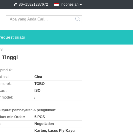
86--15821287672
Indonesian
request suatu
ggi
 Tinggi
 produk:
t asal:
Cina
merek:
TOBO
kasi:
ISO
 model:
/
t-syarat pembayaran & pengiriman:
itas min Order:
5 PCS
:
Negotiation
Karton, kasus Ply-Kayu