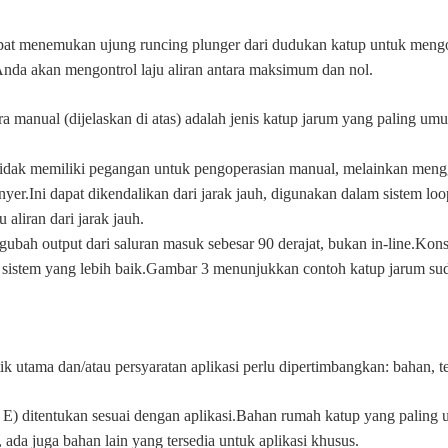
pat menemukan ujung runcing plunger dari dudukan katup untuk mengont
Anda akan mengontrol laju aliran antara maksimum dan nol.
ra manual (dijelaskan di atas) adalah jenis katup jarum yang paling 
idak memiliki pegangan untuk pengoperasian manual, melainkan menggu
.Ini dapat dikendalikan dari jarak jauh, digunakan dalam sistem loo
 aliran dari jarak jauh.
bah output dari saluran masuk sebesar 90 derajat, bukan in-line.Kons
 sistem yang lebih baik.Gambar 3 menunjukkan contoh katup jarum sud
ik utama dan/atau persyaratan aplikasi perlu dipertimbangkan: bahan, 
E) ditentukan sesuai dengan aplikasi.Bahan rumah katup yang paling 
ada juga bahan lain yang tersedia untuk aplikasi khusus.