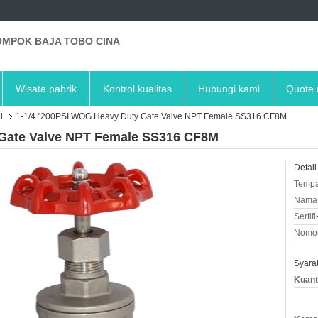
MPOK BAJA TOBO CINA
Wisata pabrik
Kontrol kualitas
Hubungi kami
Quote 
l
1-1/4 "200PSI WOG Heavy Duty Gate Valve NPT Female SS316 CF8M
 Gate Valve NPT Female SS316 CF8M
Detail
Tempa
Nama 
Sertifi
Nomor
Syara
Kuant