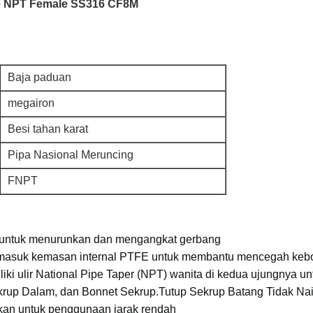
ve NPT Female SS316 CF8M
Baja paduan
megairon
Besi tahan karat
Pipa Nasional Meruncing
FNPT
s untuk menurunkan dan mengangkat gerbang
termasuk kemasan internal PTFE untuk membantu mencegah kebo
iki ulir National Pipe Taper (NPT) wanita di kedua ujungnya u
krup Dalam, dan Bonnet Sekrup.Tutup Sekrup Batang Tidak Naik
nkan untuk penggunaan jarak rendah