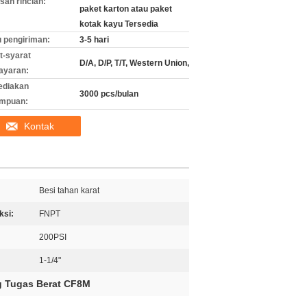
an rincian:
paket karton atau paket
kotak kayu Tersedia
 pengiriman:
3-5 hari
t-syarat
D/A, D/P, T/T, Western Union,
ayaran:
ediakan
3000 pcs/bulan
mpuan:
Kontak
Besi tahan karat
ksi:
FNPT
200PSI
1-1/4"
 Tugas Berat CF8M