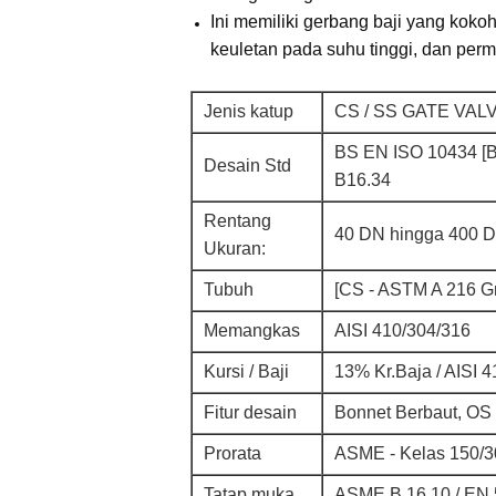
Ini memiliki gerbang baji yang koko
keuletan pada suhu tinggi, dan perm
Jenis katup
CS / SS GATE VALV
BS EN ISO 10434 [BS
Desain Std
B16.34
Rentang
40 DN hingga 400 DN
Ukuran:
Tubuh
[CS - ASTM A 216 G
Memangkas
AISI 410/304/316
Kursi / Baji
13% Kr.Baja / AISI 
Fitur desain
Bonnet Berbaut, OS
Prorata
ASME - Kelas 150/3
Tatap muka
ASME B 16.10 / EN 5