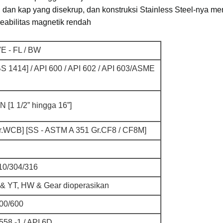
h dan kap yang disekrup, dan konstruksi Stainless Steel-nya m
eabilitas magnetik rendah
E - FL / BW
 1414] / API 600 / API 602 / API 603/ASME
 [1 1/2” hingga 16”]
r.WCB] [SS - ASTM A 351 Gr.CF8 / CF8M]
410/304/316
 & YT, HW & Gear dioperasikan
00/600
58 -1 / API 6D