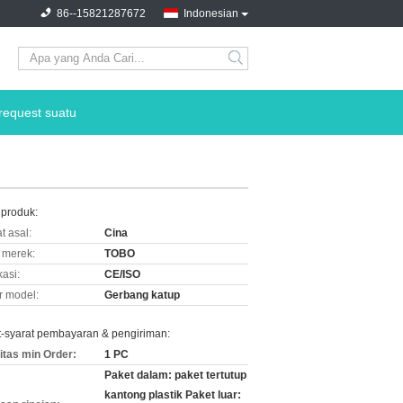
86--15821287672
Indonesian
request suatu
 produk:
t asal:
Cina
merek:
TOBO
kasi:
CE/ISO
 model:
Gerbang katup
t-syarat pembayaran & pengiriman:
itas min Order:
1 PC
Paket dalam: paket tertutup
kantong plastik Paket luar: