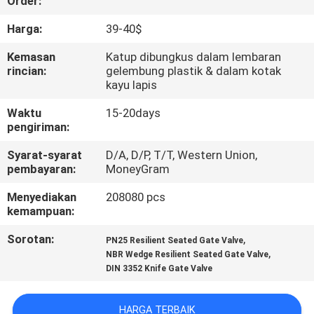
Order:
KUALITAS
Harga:
39-40$
HUBUNGI
Kemasan
Katup dibungkus dalam lembaran
rincian:
gelembung plastik & dalam kotak
KAMI
kayu lapis
Waktu
15-20days
BERITA
pengiriman:
Syarat-syarat
D/A, D/P, T/T, Western Union,
PERMINTAAN
pembayaran:
MoneyGram
PENAWARAN
Menyediakan
208080 pcs
kemampuan:
SITEMAP
Sorotan:
,
PN25 Resilient Seated Gate Valve
,
NBR Wedge Resilient Seated Gate Valve
DIN 3352 Knife Gate Valve
PRIVACY
POLICY
HARGA TERBAIK