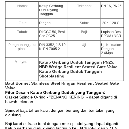
Nama:
Katup Gerbang
Tekanan:
PN 16, PN25
Duduk yang
Tangguh
Fitur:
Ringan
Suhu:
-20 ~ 120 C
Tubuh:
DI GGG 50, Besi
Baji:
Lapisan Besi
Cor GG25
EPDM / NBR
Penghubung jalur
DIN 3352, JIS 10
Uji:
Uji Kekuatan
pipa:
K, EN 7005.2
Dengan
2.4Mpa
Menyorot:
Katup Gerbang Duduk Tangguh PN25
,
NBR Wedge Resilient Seated Gate Valve
,
Katup Gerbang Duduk Tangguh
Shotblasting
Baut Bonnet Stainless Steel Ringan Resilient Seated Gate
Valve
Fitur Desain Katup Gerbang Duduk yang Tangguh:
Gasket Spindle O-ring - "BENANG KERING" - dapat diganti di
bawah tekanan.
Spindel baja tahan karat dengan benang dan bantalan yang
digulung.
Baji karet sufrase total dengan mur spindel yang dapat diganti.
Katup gerbang duduk yang tangguh ke EN 1074-1 dan 2 / EN