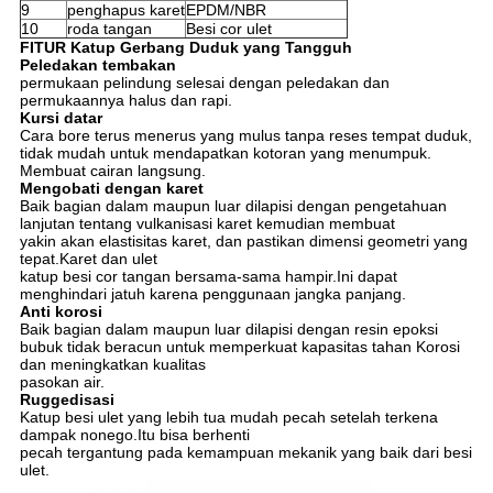
9
penghapus karet
EPDM/NBR
10
roda tangan
Besi cor ulet
FITUR Katup Gerbang Duduk yang Tangguh
Peledakan tembakan
permukaan pelindung selesai dengan peledakan dan
permukaannya halus dan rapi.
Kursi datar
Cara bore terus menerus yang mulus tanpa reses tempat duduk,
tidak mudah untuk mendapatkan kotoran yang menumpuk.
Membuat cairan langsung.
Mengobati dengan karet
Baik bagian dalam maupun luar dilapisi dengan pengetahuan
lanjutan tentang vulkanisasi karet kemudian membuat
yakin akan elastisitas karet, dan pastikan dimensi geometri yang
tepat.Karet dan ulet
katup besi cor tangan bersama-sama hampir.Ini dapat
menghindari jatuh karena penggunaan jangka panjang.
Anti korosi
Baik bagian dalam maupun luar dilapisi dengan resin epoksi
bubuk tidak beracun untuk memperkuat kapasitas tahan Korosi
dan meningkatkan kualitas
pasokan air.
Ruggedisasi
Katup besi ulet yang lebih tua mudah pecah setelah terkena
dampak nonego.Itu bisa berhenti
pecah tergantung pada kemampuan mekanik yang baik dari besi
ulet.