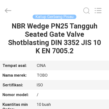
2026
TOBO
STEEL
GROUP
CHINA.
Katup Gerbang Pisau
All
Rights
Reserved.
NBR Wedge PN25 Tangguh
RUMAH
Seated Gate Valve
PRODUK
Shotblasting DIN 3352 JIS 10
K EN 7005.2
TENTANG
KAMI
Tempat asal:
CINA
Nama merek:
TOBO
TUR
Sertifikasi:
ISO
PABRIK
Nomor model:
/
KONTROL
Kuantitas min
10 buah