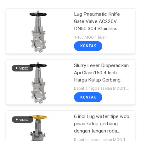
Lug Pneumatic Knife
Gate Valve AC220V
DN50 304 Stainless
Steel ANSI Pneumatic
1-100 MOQ:1 buah
Knife Gate Valve Slurry
KONTAK
Knife Gate Valve
Slurry Lever Dioperasikan
Api Class150 4 Inch
Harga Katup Gerbang
Pisau Besi Ulet
Dapat dinegosiasikan MOQ:1 buah
KONTAK
6 inci Lug wafer tipe wcb
pisau katup gerbang
dengan tangan roda
katup gerbang
Dapat dinegosiasikan MOQ:1 PCS