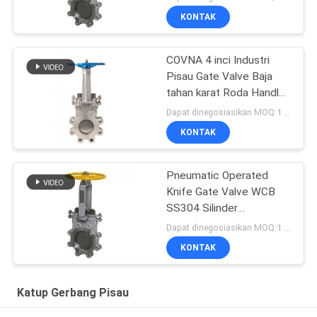
manufaktur
KONTAK
COVNA 4 inci Industri
Pisau Gate Valve Baja
tahan karat Roda Handle
Pisau Gate Valve ANSI
Dapat dinegosiasikan MOQ:1 PCS
Slurry Knife Gate Valve
KONTAK
Pneumatic Operated
Knife Gate Valve WCB
SS304 Silinder
Pneumatic Air Control
Dapat dinegosiasikan MOQ:1 PCS
double flange lug Knife
KONTAK
Gate Valve
Katup Gerbang Pisau