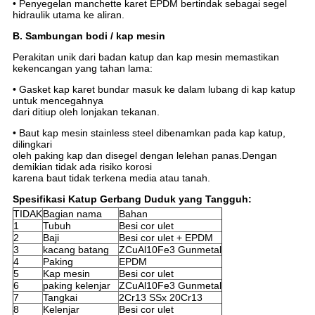
• Penyegelan manchette karet EPDM bertindak sebagai segel
hidraulik utama ke aliran.
B. Sambungan bodi / kap mesin
Perakitan unik dari badan katup dan kap mesin memastikan
kekencangan yang tahan lama:
• Gasket kap karet bundar masuk ke dalam lubang di kap katup
untuk mencegahnya
dari ditiup oleh lonjakan tekanan.
• Baut kap mesin stainless steel dibenamkan pada kap katup,
dilingkari
oleh paking kap dan disegel dengan lelehan panas.Dengan
demikian tidak ada risiko korosi
karena baut tidak terkena media atau tanah.
Spesifikasi Katup Gerbang Duduk yang Tangguh:
TIDAK
Bagian nama
Bahan
1
Tubuh
Besi cor ulet
2
Baji
Besi cor ulet + EPDM
3
kacang batang
ZCuAl10Fe3 Gunmetal
4
Paking
EPDM
5
Kap mesin
Besi cor ulet
6
paking kelenjar
ZCuAl10Fe3 Gunmetal
7
Tangkai
2Cr13 SSx 20Cr13
8
Kelenjar
Besi cor ulet