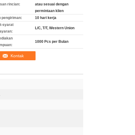
an rincian:
atau sesuai dengan
permintaan klien
 pengiriman:
10 hari kerja
t-syarat
L/C, T/T, Western Union
ayaran:
ediakan
1000 Pcs per Bulan
mpuan:
Kontak
a