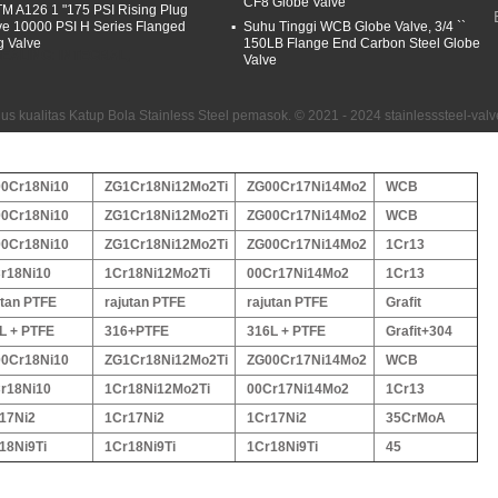
CF8 Globe Valve
M A126 1 "175 PSI Rising Plug
ve 10000 PSI H Series Flanged
Suhu Tinggi WCB Globe Valve, 3/4 ``
g Valve
150LB Flange End Carbon Steel Globe
EALING: INTEGRAL,
Valve
us kualitas Katup Bola Stainless Steel pemasok. © 2021 - 2024 stainlesssteel-valv
0Cr18Ni10
ZG1Cr18Ni12Mo2Ti
ZG00Cr17Ni14Mo2
WCB
0Cr18Ni10
ZG1Cr18Ni12Mo2Ti
ZG00Cr17Ni14Mo2
WCB
0Cr18Ni10
ZG1Cr18Ni12Mo2Ti
ZG00Cr17Ni14Mo2
1Cr13
r18Ni10
1Cr18Ni12Mo2Ti
00Cr17Ni14Mo2
1Cr13
utan PTFE
rajutan PTFE
rajutan PTFE
Grafit
L + PTFE
316+PTFE
316L + PTFE
Grafit+304
0Cr18Ni10
ZG1Cr18Ni12Mo2Ti
ZG00Cr17Ni14Mo2
WCB
r18Ni10
1Cr18Ni12Mo2Ti
00Cr17Ni14Mo2
1Cr13
17Ni2
1Cr17Ni2
1Cr17Ni2
35CrMoA
18Ni9Ti
1Cr18Ni9Ti
1Cr18Ni9Ti
45