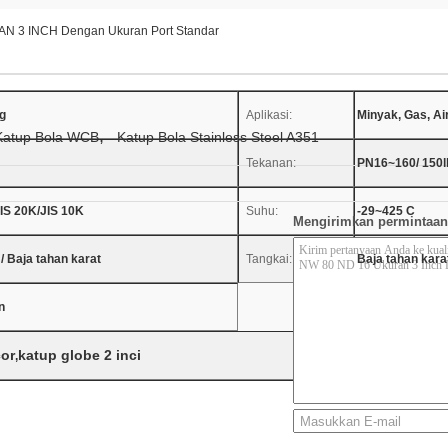
N 3 INCH Dengan Ukuran Port Standar
g
Aplikasi:
Minyak, Gas, Air
,
Katup Bola WCB
Katup Bola Stainless Steel A351
Tekanan:
PN16~160/ 150l
JIS 20K/JIS 10K
Suhu:
-29~425 C
Mengirimkan permintaan
/ Baja tahan karat
Tangkai:
Baja tahan kara
n
cor
katup globe 2 inci
,