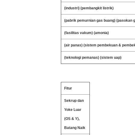
(industri) (pembangkit listrik)
(pabrik pemurnian gas buang) (pasokan 
(fasilitas vakum) (amonia)
(air panas) (sistem pembekuan & pembe
(teknologi pemanas) (sistem uap)
Fitur
Sekrup dan
Yoke Luar
(OS & Y),
Batang Naik