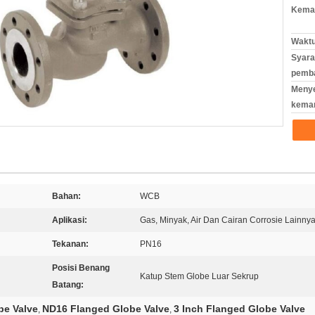
Kemas
Waktu
Syara
pemb
Meny
kema
Bahan:
WCB
Aplikasi:
Gas, Minyak, Air Dan Cairan Corrosie Lainny
Tekanan:
PN16
Posisi Benang
Katup Stem Globe Luar Sekrup
Batang:
be Valve
ND16 Flanged Globe Valve
3 Inch Flanged Globe Valve
,
,