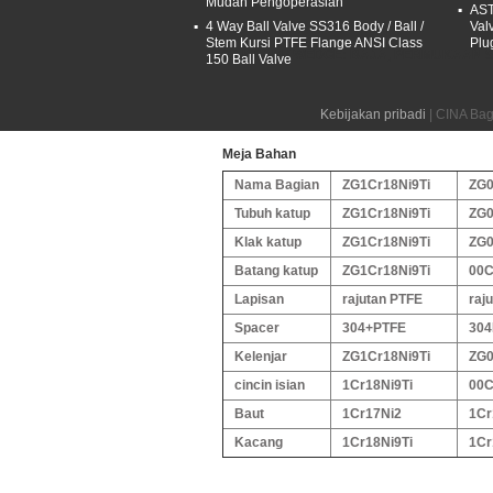
Mudah Pengoperasian
AST
4 Way Ball Valve SS316 Body / Ball /
Val
Stem Kursi PTFE Flange ANSI Class
Plu
CAKRAM / WEDGE: BAJA, PERMUKAAN S
150 Ball Valve
Kebijakan pribadi
| CINA Bag
Meja Bahan
Nama Bagian
ZG1Cr18Ni9Ti
ZG0
Tubuh katup
ZG1Cr18Ni9Ti
ZG0
Klak katup
ZG1Cr18Ni9Ti
ZG0
Batang katup
ZG1Cr18Ni9Ti
00C
Lapisan
rajutan PTFE
raj
Spacer
304+PTFE
304
Kelenjar
ZG1Cr18Ni9Ti
ZG0
cincin isian
1Cr18Ni9Ti
00C
Baut
1Cr17Ni2
1Cr
Kacang
1Cr18Ni9Ti
1Cr