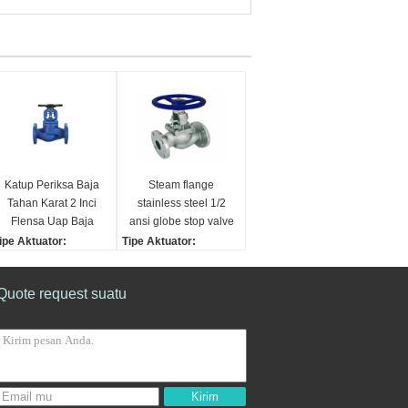
Katup Periksa Baja
Steam flange
Tahan Karat 2 Inci
stainless steel 1/2
Flensa Uap Baja
ansi globe stop valve
Tahan Karat 1/2 Ansi
ipe Aktuator:
Tipe Aktuator:
Globe Stop Valve
anual
Manual
enis Karoseri:
Tipe badan:
Quote request suatu
ubuh Terbelah
Tubuh Terbelah
enis koneksi:
Jenis Koneksi:
erulir
Berulir
ahan Disk:
Bahan Disk:
aja tahan karat
Besi tahan karat
Kirim