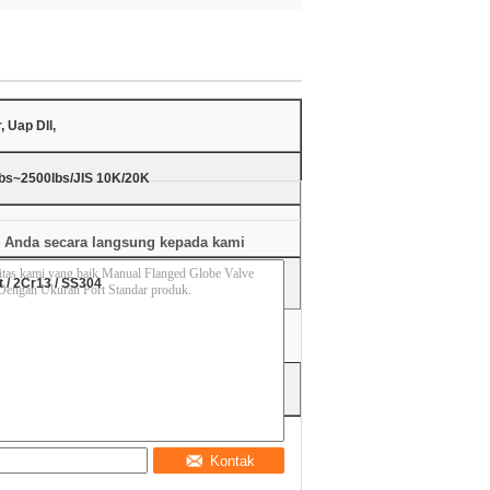
, Uap Dll,
bs~2500lbs/JIS 10K/20K
 Anda secara langsung kepada kami
t / 2Cr13 / SS304
Kontak