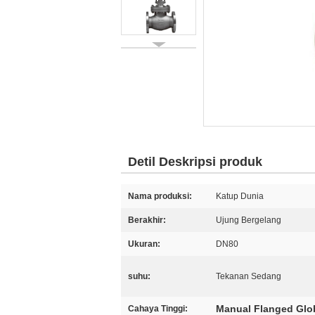
Detil Deskripsi produk
Nama produksi:
Katup Dunia
Berakhir:
Ujung Bergelang
Ukuran:
DN80
suhu:
Tekanan Sedang
Manual Flanged Glo
Cahaya Tinggi: