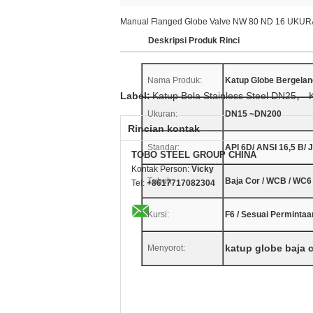
Manual Flanged Globe Valve NW 80 ND 16 UKURA
Deskripsi Produk Rinci
Nama Produk:
Katup Globe Bergelan
,
Label:
Katup Bola Stainless Steel DN25
Ukuran:
DN15 ~DN200
Rincian kontak
Standar:
API 6D/ ANSI 16,5 B/ 
TOBO STEEL GROUP CHINA
Kontak Person:
Vicky
Tubuh:
Baja Cor / WCB / WC6 
Tel:
+8617717082304
Kursi:
F6 / Sesuai Permintaa
katup globe baja 
Menyorot: