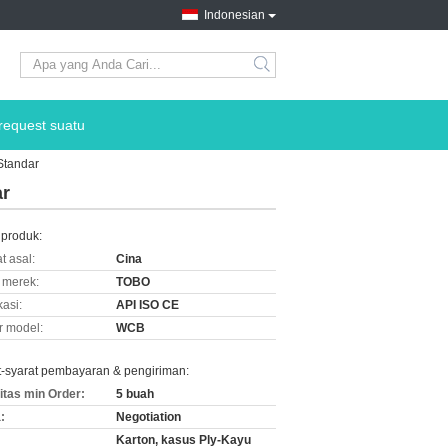
Indonesian
request suatu
Standar
ar
 produk:
t asal:
Cina
merek:
TOBO
kasi:
API ISO CE
 model:
WCB
t-syarat pembayaran & pengiriman:
itas min Order:
5 buah
:
Negotiation
Karton, kasus Ply-Kayu