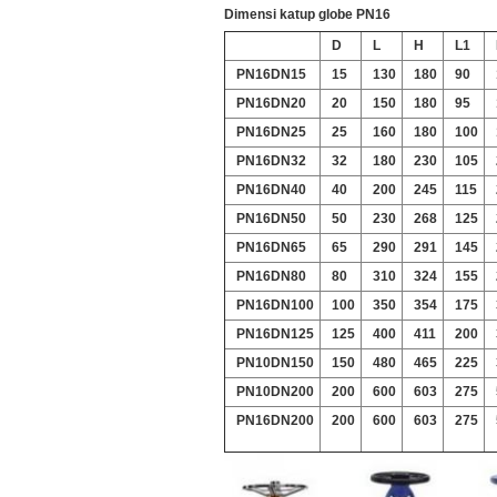
Dimensi katup globe PN16
D
L
H
L1
PN16DN15
15
130
180
90
PN16DN20
20
150
180
95
PN16DN25
25
160
180
100
PN16DN32
32
180
230
105
PN16DN40
40
200
245
115
PN16DN50
50
230
268
125
PN16DN65
65
290
291
145
PN16DN80
80
310
324
155
PN16DN100
100
350
354
175
PN16DN125
125
400
411
200
PN10DN150
150
480
465
225
PN10DN200
200
600
603
275
PN16DN200
200
600
603
275